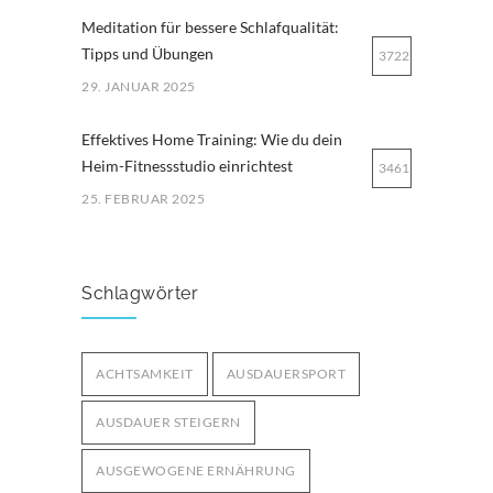
Meditation für bessere Schlafqualität:
Tipps und Übungen
3722
29. JANUAR 2025
Effektives Home Training: Wie du dein
Heim-Fitnessstudio einrichtest
3461
25. FEBRUAR 2025
Ernährung für Ausdauersportler: Tipps
für optimale Leistung
3259
Schlagwörter
29. MÄRZ 2025
Bodyweight-Übungen für
ACHTSAMKEIT
AUSDAUERSPORT
Fortgeschrittene: Intensiviere dein
3005
Training ohne Geräte
AUSDAUER STEIGERN
12. OKTOBER 2024
AUSGEWOGENE ERNÄHRUNG