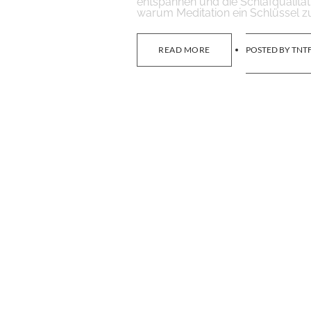
entspannen und die Schlafqualität l
warum Meditation ein Schlüssel z
READ MORE
POSTED BY
TNTF