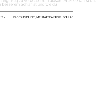
angfristig zu verbessern. In diesem Artikel erfährst du,
u besserem Schlaf ist und wie du
IT
IN
GESUNDHEIT
,
MENTALTRAINING
,
SCHLAF