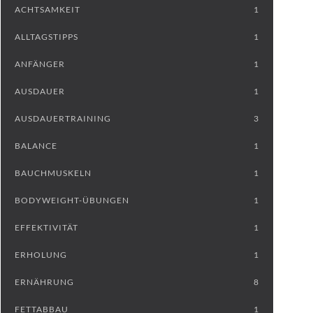
ACHTSAMKEIT
1
ALLTAGSTIPPS
1
ANFÄNGER
1
AUSDAUER
1
AUSDAUERTRAINING
3
BALANCE
1
BAUCHMUSKELN
1
BODYWEIGHT-ÜBUNGEN
1
EFFEKTIVITÄT
1
ERHOLUNG
1
ERNÄHRUNG
8
FETTABBAU
1