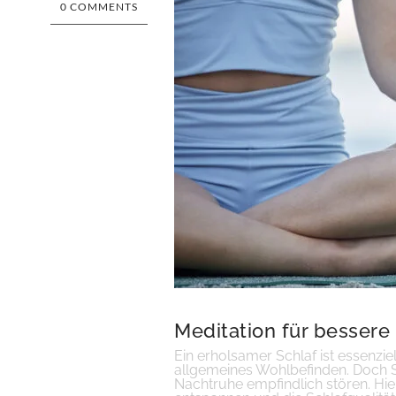
0 COMMENTS
Meditation für bessere
Ein erholsamer Schlaf ist essenzie
allgemeines Wohlbefinden. Doch S
Nachtruhe empfindlich stören. Hier