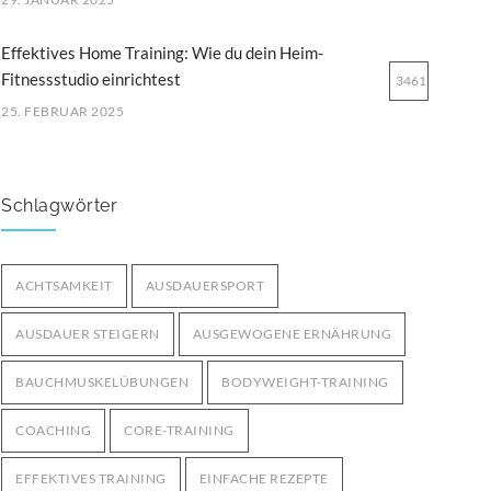
Effektives Home Training: Wie du dein Heim-
Fitnessstudio einrichtest
3461
25. FEBRUAR 2025
Ernährung für Ausdauersportler: Tipps für optimale
Leistung
3259
Schlagwörter
29. MÄRZ 2025
Bodyweight-Übungen für Fortgeschrittene:
ACHTSAMKEIT
AUSDAUERSPORT
Intensiviere dein Training ohne Geräte
3006
AUSDAUER STEIGERN
AUSGEWOGENE ERNÄHRUNG
12. OKTOBER 2024
BAUCHMUSKELÜBUNGEN
BODYWEIGHT-TRAINING
COACHING
CORE-TRAINING
EFFEKTIVES TRAINING
EINFACHE REZEPTE