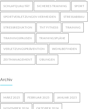
SCHLAFQUALITÄT
SICHERES TRAINING
SPORT
SPORTVERLETZUNGEN VERMEIDEN
STRESSABBAU
STRESSREDUKTION
TNT FITNESS
TRAINING
TRAININGSPAUSEN
TRAININGSPLÄNE
VERLETZUNGSPRÄVENTION
WOHLBEFINDEN
ZEITMANAGEMENT
ÜBUNGEN
Archiv
MÄRZ 2025
FEBRUAR 2025
JANUAR 2025
NOVEMBER 2024
OKTOBER 2024