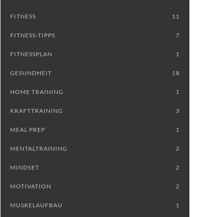
FITNESS
11
FITNESS-TIPPS
7
FITNESSPLAN
1
GESUNDHEIT
18
HOME TRAINING
1
KRAFTTRAINING
3
MEAL PREP
1
MENTALTRAINING
2
MINDSET
2
MOTIVATION
2
MUSKELAUFBAU
1