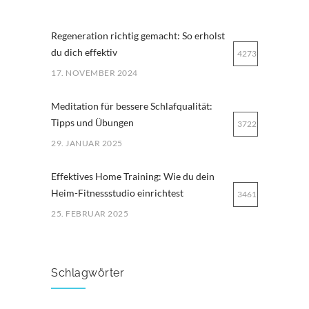
Regeneration richtig gemacht: So erholst
du dich effektiv
4273
17. NOVEMBER 2024
Meditation für bessere Schlafqualität:
Tipps und Übungen
3722
29. JANUAR 2025
Effektives Home Training: Wie du dein
Heim-Fitnessstudio einrichtest
3461
25. FEBRUAR 2025
Ernährung für Ausdauersportler: Tipps
für optimale Leistung
3259
Schlagwörter
29. MÄRZ 2025