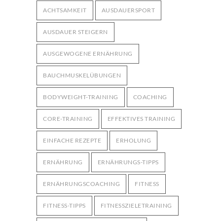
Bodyweight-Übungen für
ACHTSAMKEIT
AUSDAUERSPORT
Fortgeschrittene: Intensiviere dein
3006
Training ohne Geräte
AUSDAUER STEIGERN
12. OKTOBER 2024
AUSGEWOGENE ERNÄHRUNG
BAUCHMUSKELÜBUNGEN
BODYWEIGHT-TRAINING
COACHING
CORE-TRAINING
EFFEKTIVES TRAINING
EINFACHE REZEPTE
ERHOLUNG
ERNÄHRUNG
ERNÄHRUNGS-TIPPS
ERNÄHRUNGSCOACHING
FITNESS
FITNESS-TIPPS
FITNESSZIELETRAINING