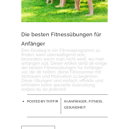
Die besten Fitnessübungen für
Anfänger
Den Einstieg in ein Fitnessprogramm zu
finden, kann überwältigend sein,
besonders wenn man nicht weiß, wo man
anfangen soll. Dieser Artikel stellt dir einige
der besten Fitnessübungen für Anfänger
vor, die dir helfen, deine Fitnessreise mit
Vertrauen und Motivation zu beginnen.
Diese Übungen sind einfach, effektiv und
erfordern keine spezielle Ausrüstung,
sodass du sie jederzeit
POSTED BY
TNTFIT
IN
ANFÄNGER
,
FITNESS
,
GESUNDHEIT