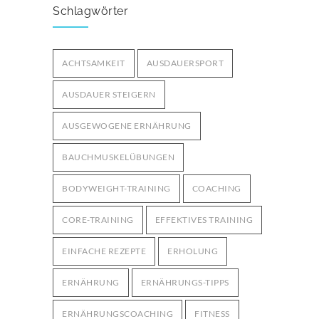
für optimale Leistung
3267
Schlagwörter
29. MÄRZ 2025
Bodyweight-Übungen für
ACHTSAMKEIT
AUSDAUERSPORT
Fortgeschrittene: Intensiviere dein
3010
Training ohne Geräte
AUSDAUER STEIGERN
12. OKTOBER 2024
AUSGEWOGENE ERNÄHRUNG
BAUCHMUSKELÜBUNGEN
BODYWEIGHT-TRAINING
COACHING
CORE-TRAINING
EFFEKTIVES TRAINING
EINFACHE REZEPTE
ERHOLUNG
ERNÄHRUNG
ERNÄHRUNGS-TIPPS
ERNÄHRUNGSCOACHING
FITNESS