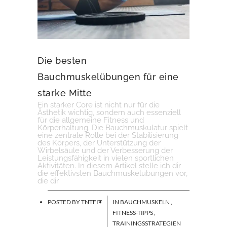
Die besten
Bauchmuskelübungen für eine
starke Mitte
Ein starker Core ist nicht nur für die
Ästhetik wichtig, sondern auch essenziell
für die allgemeine Fitness und
Körperhaltung. Die Bauchmuskulatur spielt
eine zentrale Rolle bei der Stabilisierung
des Körpers, der Unterstützung der
Wirbelsäule und der Verbesserung der
Leistungsfähigkeit in vielen sportlichen
Aktivitäten. In diesem Artikel stelle ich dir
die effektivsten Bauchmuskelübungen vor,
die dir
POSTED BY
TNTFIT
IN
BAUCHMUSKELN
,
FITNESS-TIPPS
,
TRAININGSSTRATEGIEN