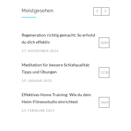
Meistgesehen
Regeneration richtig gemacht: So erholst
du dich effektiv
4281
17. NOVEMBER 2024
Meditation für bessere Schlafqualität:
Tipps und Übungen
3730
29. JANUAR 2025
Effektives Home Training: Wie du dein
Heim-Fitnessstudio einrichtest
3469
25. FEBRUAR 2025
Ernährung für Ausdauersportler: Tipps