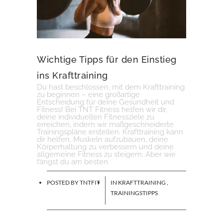
Wichtige Tipps für den Einstieg
ins Krafttraining
Du hast beschlossen, mit dem Krafttraining
zu beginnen – eine großartige
Entscheidung für deine Gesundheit und
Fitness! Bei TNT Fitness helfen wir dir,
deine individuellen Fitnessziele zu
erreichen, indem wir maßgeschneiderte
Trainingspläne erstellen. Krafttraining kann
dir helfen, Muskeln aufzubauen, deine
Körperhaltung zu verbessern und deine
allgemeine Fitness zu steigern. Aber wie
fängst du am besten
POSTED BY
TNTFIT
IN
KRAFTTRAINING
,
TRAININGSTIPPS