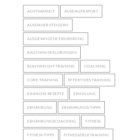
Bodyweight-Übungen für
ACHTSAMKEIT
AUSDAUERSPORT
Fortgeschrittene: Intensiviere dein
2996
Training ohne Geräte
AUSDAUER STEIGERN
12. OKTOBER 2024
AUSGEWOGENE ERNÄHRUNG
BAUCHMUSKELÜBUNGEN
BODYWEIGHT-TRAINING
COACHING
CORE-TRAINING
EFFEKTIVES TRAINING
EINFACHE REZEPTE
ERHOLUNG
ERNÄHRUNG
ERNÄHRUNGS-TIPPS
ERNÄHRUNGSCOACHING
FITNESS
FITNESS-TIPPS
FITNESSZIELETRAINING