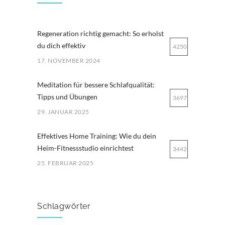
Regeneration richtig gemacht: So erholst
du dich effektiv
4250
17. NOVEMBER 2024
Meditation für bessere Schlafqualität:
Tipps und Übungen
3697
29. JANUAR 2025
Effektives Home Training: Wie du dein
Heim-Fitnessstudio einrichtest
3442
25. FEBRUAR 2025
Ernährung für Ausdauersportler: Tipps
für optimale Leistung
3232
Schlagwörter
29. MÄRZ 2025