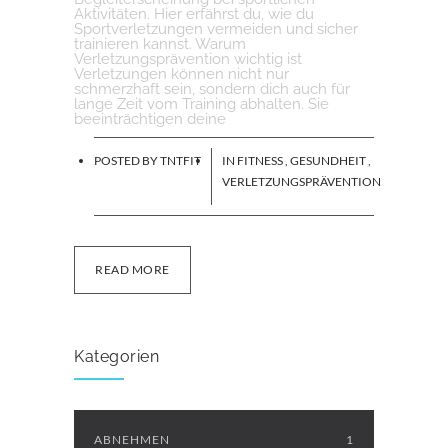
Aktivitäten. Hier erfährst du, wie du
Sportverletzungen vermeiden und sicher
trainieren kannst. Warum
Verletzungsprävention wichtig ist
Verletzungen können nicht nur
schmerzhaft sein, sondern dich auch für
lange Zeit vom Training abhalten. Sie
beeinträchtigen deine
POSTED BY
TNTFIT
IN
FITNESS
,
GESUNDHEIT
,
VERLETZUNGSPRÄVENTION
READ MORE
Kategorien
ABNEHMEN
1