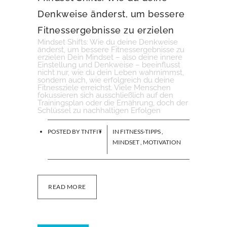
Denkweise änderst, um bessere
Fitnessergebnisse zu erzielen
Mindset Shifts: Wie du deine Denkweise
änderst, um bessere Fitnessergebnisse zu
erzielen Dein Mindset – also deine innere
Einstellung und Denkweise – beeinflusst
nicht nur, wie du dein Leben wahrnimmst,
sondern auch, wie erfolgreich du deine
Fitnessziele erreichst. Viele Menschen
fokussieren sich ausschließlich auf den
Trainingsplan oder die Ernährung, doch der
Schlüssel zu nachhaltigen Erfolgen
POSTED BY
TNTFIT
IN
FITNESS-TIPPS
,
MINDSET
,
MOTIVATION
READ MORE