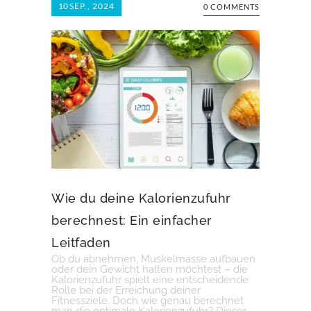
10
SEP., 2024
0 COMMENTS
Wie du deine Kalorienzufuhr
berechnest: Ein einfacher
Leitfaden
Ob du abnehmen, Muskelmasse aufbauen
oder dein Gewicht halten möchtest – die
Kalorienzufuhr spielt eine entscheidende
Rolle bei der Erreichung deiner
Fitnessziele. Doch wie genau berechnet