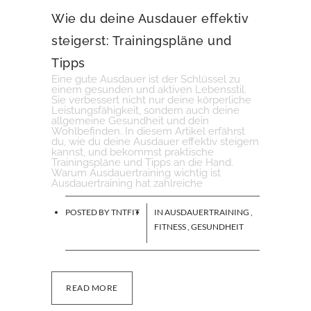
Wie du deine Ausdauer effektiv
steigerst: Trainingspläne und
Tipps
Eine gute Ausdauer ist der Schlüssel zu
einem gesunden und aktiven Lebensstil.
Sie verbessert nicht nur deine körperliche
Leistungsfähigkeit, sondern auch deine
allgemeine Gesundheit und dein
Wohlbefinden. In diesem Artikel erfährst
du, wie du deine Ausdauer effektiv steigern
kannst, und bekommst praktische
Trainingspläne und Tipps an die Hand.
Warum Ausdauertraining wichtig ist
Ausdauertraining hat zahlreiche
POSTED BY
TNTFIT
IN
AUSDAUERTRAINING
,
FITNESS
,
GESUNDHEIT
READ MORE