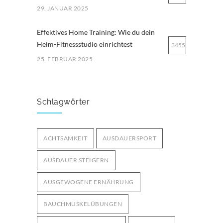
29. JANUAR 2025
Effektives Home Training: Wie du dein
Heim-Fitnessstudio einrichtest
3455
25. FEBRUAR 2025
Ernährung für Ausdauersportler: Tipps
für optimale Leistung
3253
Schlagwörter
29. MÄRZ 2025
Bodyweight-Übungen für
ACHTSAMKEIT
AUSDAUERSPORT
Fortgeschrittene: Intensiviere dein
3003
Training ohne Geräte
AUSDAUER STEIGERN
12. OKTOBER 2024
AUSGEWOGENE ERNÄHRUNG
BAUCHMUSKELÜBUNGEN