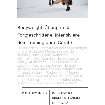
Bodyweight-Übungen für
Fortgeschrittene: Intensiviere
dein Training ohne Geräte
Du hast dein Fitnesslevel bereits gesteigert
und suchst nach Möglichkeiten, dein
Training ohne Geräte weiter zu
intensivieren? Dann bist du hier genau
richtig. Auch ohne Fitnessstudio oder
spezielle Ausrüstung kannst du dein
Training herausfordernder gestalten. Mit
fortgeschrittenen Bodyweight-Übungen
stärkst du deine Muskulatur, verbesserst
deine Beweglichkeit und erhöhst deine
Ausdauer – und das alles mit deinem
POSTED BY
TNTFIT
IN
BODYWEIGHT-
ÜBUNGEN
,
TRAINING
OHNE GERÄTE