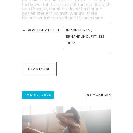
man die optimale Kalorienzufuhr? Dieser
Leitfaden führt dich Schritt für Schritt durch
den Prozess, damit du deine Ernährung
gezielt steuern kannst. Warum ist die
Kalorienzufuhr so wichtig? Kalorien sind
POSTED BY
TNTFIT
IN
ABNEHMEN
,
ERNÄHRUNG
,
FITNESS-
TIPPS
READ MORE
19
AUG., 2024
0 COMMENTS