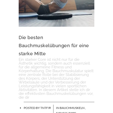
Die besten
Bauchmuskelübungen für eine
starke Mitte
Ein starker Core ist nicht nur für die
Ästhetik wichtig, sondern auch essenziell
für die allgemeine Fitness und
Körperhaltung. Die Bauchmuskulatur spielt
eine zentrale Rolle bei der Stabilisierung
des Körpers, der Unterstützung der
Wirbelsäule und der Verbesserung der
Leistungsfähigkeit in vielen sportlichen
Aktivitäten. In diesem Artikel stelle ich dir
die effektivsten Bauchmuskelübungen vor,
die dir
POSTED BY
TNTFIT
IN
BAUCHMUSKELN
,