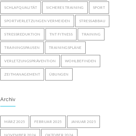
SCHLAFQUALITÄT
SICHERES TRAINING
SPORT
SPORTVERLETZUNGEN VERMEIDEN
STRESSABBAU
STRESSREDUKTION
TNT FITNESS
TRAINING
TRAININGSPAUSEN
TRAININGSPLÄNE
VERLETZUNGSPRÄVENTION
WOHLBEFINDEN
ZEITMANAGEMENT
ÜBUNGEN
Archiv
MÄRZ 2025
FEBRUAR 2025
JANUAR 2025
NOVEMBER 2024
OKTOBER 2024