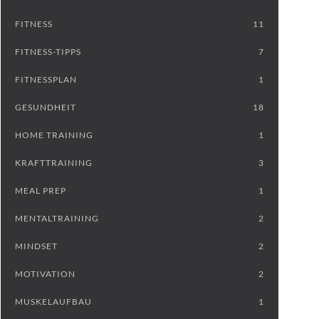
FITNESS
11
FITNESS-TIPPS
7
FITNESSPLAN
1
GESUNDHEIT
18
HOME TRAINING
1
KRAFTTRAINING
3
MEAL PREP
1
MENTALTRAINING
2
MINDSET
2
MOTIVATION
2
MUSKELAUFBAU
1