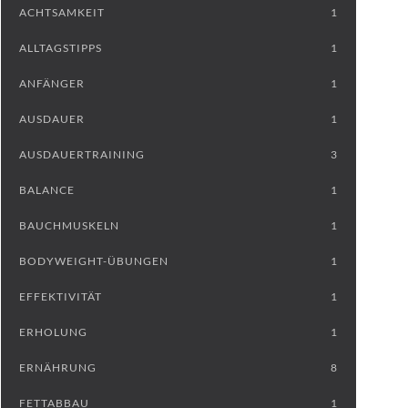
ACHTSAMKEIT
1
ALLTAGSTIPPS
1
ANFÄNGER
1
AUSDAUER
1
AUSDAUERTRAINING
3
BALANCE
1
BAUCHMUSKELN
1
BODYWEIGHT-ÜBUNGEN
1
EFFEKTIVITÄT
1
ERHOLUNG
1
ERNÄHRUNG
8
FETTABBAU
1