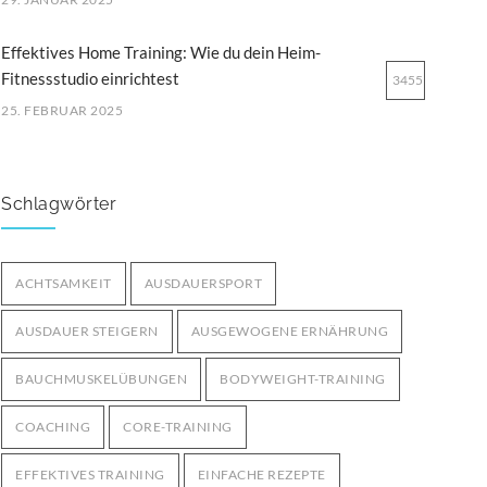
Effektives Home Training: Wie du dein Heim-
Fitnessstudio einrichtest
3455
25. FEBRUAR 2025
Ernährung für Ausdauersportler: Tipps für optimale
Leistung
3253
Schlagwörter
29. MÄRZ 2025
Bodyweight-Übungen für Fortgeschrittene:
ACHTSAMKEIT
AUSDAUERSPORT
Intensiviere dein Training ohne Geräte
3003
AUSDAUER STEIGERN
AUSGEWOGENE ERNÄHRUNG
12. OKTOBER 2024
BAUCHMUSKELÜBUNGEN
BODYWEIGHT-TRAINING
COACHING
CORE-TRAINING
EFFEKTIVES TRAINING
EINFACHE REZEPTE