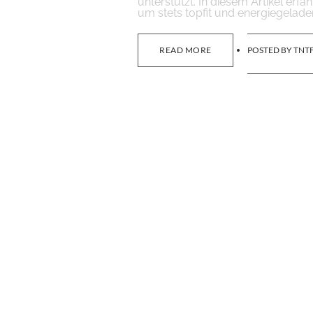
unterstützt. In diesem Artikel erf
um stets topfit und energiegelade
READ MORE
POSTED BY
TNTF