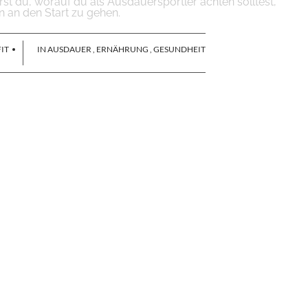
ährst du, worauf du als Ausdauersportler achten solltest,
n an den Start zu gehen.
IT
IN
AUSDAUER
,
ERNÄHRUNG
,
GESUNDHEIT