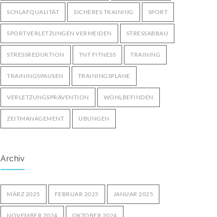
SCHLAFQUALITÄT
SICHERES TRAINING
SPORT
SPORTVERLETZUNGEN VERMEIDEN
STRESSABBAU
STRESSREDUKTION
TNT FITNESS
TRAINING
TRAININGSPAUSEN
TRAININGSPLÄNE
VERLETZUNGSPRÄVENTION
WOHLBEFINDEN
ZEITMANAGEMENT
ÜBUNGEN
Archiv
MÄRZ 2025
FEBRUAR 2025
JANUAR 2025
NOVEMBER 2024
OKTOBER 2024