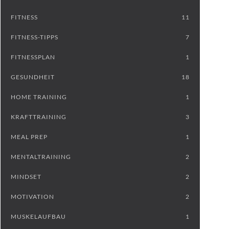
FITNESS
11
FITNESS-TIPPS
7
FITNESSPLAN
1
GESUNDHEIT
18
HOME TRAINING
1
KRAFTTRAINING
3
MEAL PREP
1
MENTALTRAINING
2
MINDSET
2
MOTIVATION
2
MUSKELAUFBAU
1