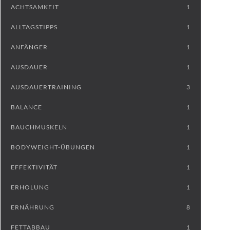
ACHTSAMKEIT
1
ALLTAGSTIPPS
1
ANFÄNGER
1
AUSDAUER
1
AUSDAUERTRAINING
3
BALANCE
1
BAUCHMUSKELN
1
BODYWEIGHT-ÜBUNGEN
1
EFFEKTIVITÄT
1
ERHOLUNG
1
ERNÄHRUNG
8
FETTABBAU
1