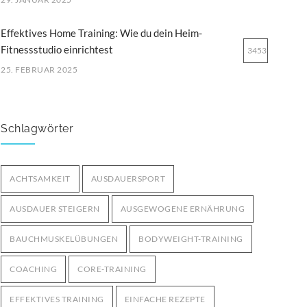
Effektives Home Training: Wie du dein Heim-
Fitnessstudio einrichtest
3453
25. FEBRUAR 2025
Ernährung für Ausdauersportler: Tipps für optimale
Leistung
3251
Schlagwörter
29. MÄRZ 2025
Bodyweight-Übungen für Fortgeschrittene:
ACHTSAMKEIT
AUSDAUERSPORT
Intensiviere dein Training ohne Geräte
3001
AUSDAUER STEIGERN
AUSGEWOGENE ERNÄHRUNG
12. OKTOBER 2024
BAUCHMUSKELÜBUNGEN
BODYWEIGHT-TRAINING
COACHING
CORE-TRAINING
EFFEKTIVES TRAINING
EINFACHE REZEPTE