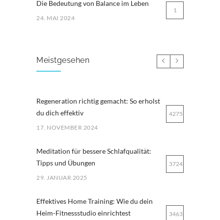
Die Bedeutung von Balance im Leben
1
24. MAI 2024
Meistgesehen
Regeneration richtig gemacht: So erholst
du dich effektiv
4275
17. NOVEMBER 2024
Meditation für bessere Schlafqualität:
Tipps und Übungen
3724
29. JANUAR 2025
Effektives Home Training: Wie du dein
Heim-Fitnessstudio einrichtest
3463