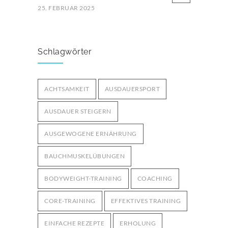
25. FEBRUAR 2025
Ernährung für Ausdauersportler: Tipps
für optimale Leistung
3261
Schlagwörter
29. MÄRZ 2025
Bodyweight-Übungen für
ACHTSAMKEIT
AUSDAUERSPORT
Fortgeschrittene: Intensiviere dein
3006
Training ohne Geräte
AUSDAUER STEIGERN
12. OKTOBER 2024
AUSGEWOGENE ERNÄHRUNG
BAUCHMUSKELÜBUNGEN
BODYWEIGHT-TRAINING
COACHING
CORE-TRAINING
EFFEKTIVES TRAINING
EINFACHE REZEPTE
ERHOLUNG