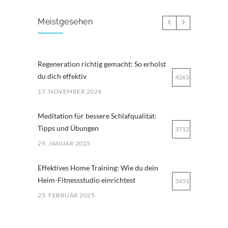
Meistgesehen
Regeneration richtig gemacht: So erholst
du dich effektiv
4263
17. NOVEMBER 2024
Meditation für bessere Schlafqualität:
Tipps und Übungen
3712
29. JANUAR 2025
Effektives Home Training: Wie du dein
Heim-Fitnessstudio einrichtest
3451
25. FEBRUAR 2025
Ernährung für Ausdauersportler: Tipps