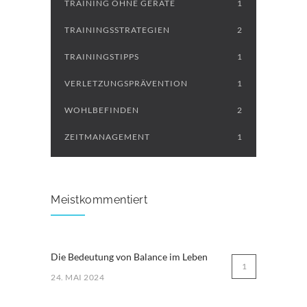
TRAINING OHNE GERÄTE
1
TRAININGSSTRATEGIEN
2
TRAININGSTIPPS
1
VERLETZUNGSPRÄVENTION
1
WOHLBEFINDEN
2
ZEITMANAGEMENT
1
Meistkommentiert
Die Bedeutung von Balance im Leben
1
24. MAI 2024