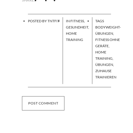
SHARE:
POSTED BY
TNTFIT
IN
FITNESS
,
TAGS
GESUNDHEIT
,
BODYWEIGHT-
HOME
ÜBUNGEN
,
TRAINING
FITNESS OHNE
GERÄTE
,
HOME
TRAINING
,
ÜBUNGEN
,
ZUHAUSE
TRAINIEREN
POST COMMENT