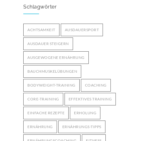
für optimale Leistung
3249
Schlagwörter
29. MÄRZ 2025
Bodyweight-Übungen für
ACHTSAMKEIT
AUSDAUERSPORT
Fortgeschrittene: Intensiviere dein
3000
Training ohne Geräte
AUSDAUER STEIGERN
12. OKTOBER 2024
AUSGEWOGENE ERNÄHRUNG
BAUCHMUSKELÜBUNGEN
BODYWEIGHT-TRAINING
COACHING
CORE-TRAINING
EFFEKTIVES TRAINING
EINFACHE REZEPTE
ERHOLUNG
ERNÄHRUNG
ERNÄHRUNGS-TIPPS
ERNÄHRUNGSCOACHING
FITNESS