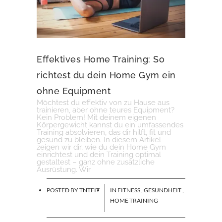
Effektives Home Training: So
richtest du dein Home Gym ein
ohne Equipment
Möchtest du effektiv von zu Hause aus
trainieren, aber ohne teures Equipment?
Kein Problem! Mit deinem eigenen
Körpergewicht kannst du ein umfassendes
Training absolvieren, das dir hilft, fit und
gesund zu bleiben. In diesem Artikel
zeigen wir dir, wie du dein Home Gym
einrichtest und dein Training optimal
gestaltest – ganz ohne zusätzliche
Ausrüstung. Wir
POSTED BY
TNTFIT
IN
FITNESS
,
GESUNDHEIT
,
HOME TRAINING