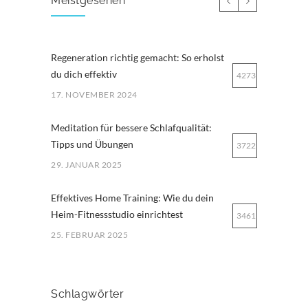
Meistgesehen
Regeneration richtig gemacht: So erholst
du dich effektiv
4273
17. NOVEMBER 2024
Meditation für bessere Schlafqualität:
Tipps und Übungen
3722
29. JANUAR 2025
Effektives Home Training: Wie du dein
Heim-Fitnessstudio einrichtest
3461
25. FEBRUAR 2025
Ernährung für Ausdauersportler: Tipps
für optimale Leistung
3259
Schlagwörter
29. MÄRZ 2025