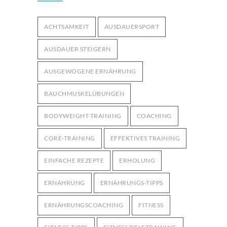
Bodyweight-Übungen für
ACHTSAMKEIT
AUSDAUERSPORT
Fortgeschrittene: Intensiviere dein
3006
Training ohne Geräte
AUSDAUER STEIGERN
12. OKTOBER 2024
AUSGEWOGENE ERNÄHRUNG
BAUCHMUSKELÜBUNGEN
BODYWEIGHT-TRAINING
COACHING
CORE-TRAINING
EFFEKTIVES TRAINING
EINFACHE REZEPTE
ERHOLUNG
ERNÄHRUNG
ERNÄHRUNGS-TIPPS
ERNÄHRUNGSCOACHING
FITNESS