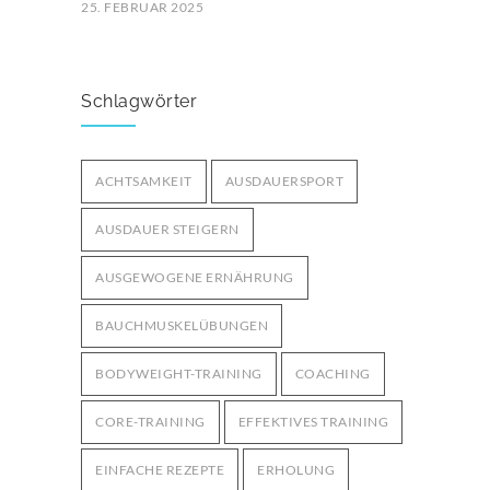
25. FEBRUAR 2025
Ernährung für Ausdauersportler: Tipps
für optimale Leistung
3249
Schlagwörter
29. MÄRZ 2025
Bodyweight-Übungen für
ACHTSAMKEIT
AUSDAUERSPORT
Fortgeschrittene: Intensiviere dein
3001
Training ohne Geräte
AUSDAUER STEIGERN
12. OKTOBER 2024
AUSGEWOGENE ERNÄHRUNG
BAUCHMUSKELÜBUNGEN
BODYWEIGHT-TRAINING
COACHING
CORE-TRAINING
EFFEKTIVES TRAINING
EINFACHE REZEPTE
ERHOLUNG