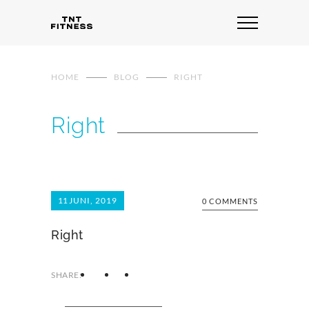
HOME
BLOG
RIGHT
Right
11
JUNI, 2019
0 COMMENTS
Right
SHARE: