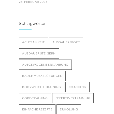
25. FEBRUAR 2025
Ernährung für Ausdauersportler: Tipps
für optimale Leistung
3249
Schlagwörter
29. MÄRZ 2025
Bodyweight-Übungen für
ACHTSAMKEIT
AUSDAUERSPORT
Fortgeschrittene: Intensiviere dein
3001
Training ohne Geräte
AUSDAUER STEIGERN
12. OKTOBER 2024
AUSGEWOGENE ERNÄHRUNG
BAUCHMUSKELÜBUNGEN
BODYWEIGHT-TRAINING
COACHING
CORE-TRAINING
EFFEKTIVES TRAINING
EINFACHE REZEPTE
ERHOLUNG