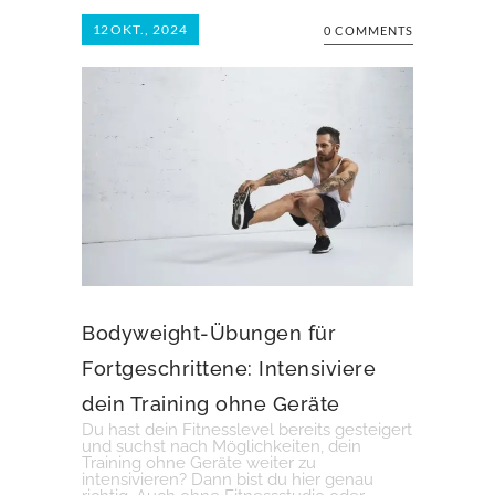
12
OKT., 2024
0 COMMENTS
Bodyweight-Übungen für
Fortgeschrittene: Intensiviere
dein Training ohne Geräte
Du hast dein Fitnesslevel bereits gesteigert
und suchst nach Möglichkeiten, dein
Training ohne Geräte weiter zu
intensivieren? Dann bist du hier genau