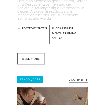
Hier kann Meditation gezielt helfen, Körper
und Geist zu entspannen und die
Schlafqualität langfristig zu verbessern. In
diesem Artikel erfährst du, warum
Meditation ein Schlüssel zu besserem
Schlaf ist und wie du
POSTED BY
TNTFIT
IN
GESUNDHEIT
,
MENTALTRAINING
,
SCHLAF
READ MORE
17
NOV., 2024
0 COMMENTS