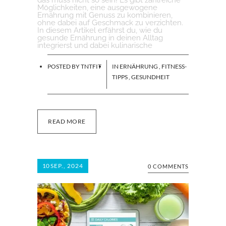
das muss nicht so sein! Es gibt zahlreiche
Möglichkeiten, eine ausgewogene
Ernährung mit Genuss zu kombinieren,
ohne dabei auf Geschmack zu verzichten.
In diesem Artikel erfährst du, wie du
gesunde Ernährung in deinen Alltag
integrierst und dabei kulinarische
POSTED BY
TNTFIT
IN
ERNÄHRUNG
,
FITNESS-
TIPPS
,
GESUNDHEIT
READ MORE
10
SEP., 2024
0 COMMENTS