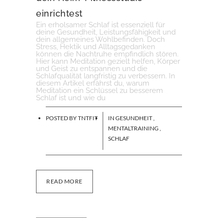
einrichtest
Ein erholsamer Schlaf ist essenziell für
deine Gesundheit, Leistungsfähigkeit und
dein allgemeines Wohlbefinden. Doch
Stress, Hektik und Alltagsgedanken
können die Nachtruhe empfindlich stören.
Hier kann Meditation gezielt helfen, Körper
und Geist zu entspannen und die
Schlafqualität langfristig zu verbessern. In
diesem Artikel erfährst du, warum
Meditation ein Schlüssel zu besserem
Schlaf ist und wie du
POSTED BY
TNTFIT
IN
GESUNDHEIT
,
MENTALTRAINING
,
SCHLAF
READ MORE