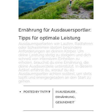
Ernährung für Ausdauersportler:
Tipps für optimale Leistung
Ausdauersportarten wie Laufen, Radfahren
oder Schwimmen stellen besondere
Anforderungen an deinen Körper. Um
deine Leistung stetig zu steigern und dich
schnell von intensiven Einheiten zu
erholen, brauchst du eine Ernährung, die
deine Ausdauerziele unterstützt. In diesem
Artikel erfährst du, worauf du als
Ausdauersportler achten solltest, um stets
topfit und energiegeladen an den Start zu
gehen.
POSTED BY
TNTFIT
IN
AUSDAUER
,
ERNÄHRUNG
,
GESUNDHEIT