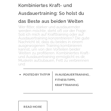
Kombiniertes Kraft- und
Ausdauertraining: So holst du
das Beste aus beiden Welten
Wer fitter, stärker und ausdauernder
werden möchte, steht oft vor der Frage:
Soll ich mich auf Krafttraining oder auf
Ausdauertraining konzentrieren? Die gute
Nachricht ist, dass du beides in einem
ausgewogenen Training kombinieren
kannst, um von den Vorteilen beider
Welten zu profitieren. Kombiniertes Kraft-
und Ausdauertraining ermöglicht es dir,
Muskeln aufzubauen, Fett zu verbrennen
und
POSTED BY
TNTFIT
IN
AUSDAUERTRAINING
,
FITNESS-TIPPS
,
KRAFTTRAINING
READ MORE