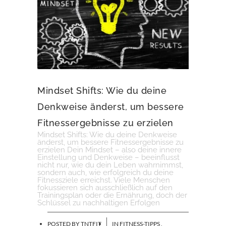
Mindset Shifts: Wie du deine
Denkweise änderst, um bessere
Fitnessergebnisse zu erzielen
Mindset Shifts: Wie du deine Denkweise
änderst, um bessere Fitnessergebnisse zu
erzielen Dein Mindset – also deine innere
Einstellung und Denkweise – beeinflusst
nicht nur, wie du dein Leben wahrnimmst,
sondern auch, wie erfolgreich du deine
Fitnessziele erreichst. Viele Menschen
fokussieren sich ausschließlich auf den
Trainingsplan oder die Ernährung, doch der
Schlüssel zu nachhaltigen Erfolgen
POSTED BY
TNTFIT
IN
FITNESS-TIPPS
,