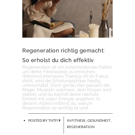
Regeneration richtig gemacht:
So erholst du dich effektiv
Regeneration ist ein entscheidender Faktor,
um deine Fitnessziele zu erreichen.
Während intensives Training oft im Fokus
steht, wird die Erholungsphase häufig
unterschätzt. Doch genau hier passiert die
Magie: Muskeln wachsen, dein Körper wird
stärker, und du kannst deine nächste
Einheit mit voller Energie angehen. In
diesem Artikel erfährst du, warum
Regeneration so wichtig ist und
POSTED BY
TNTFIT
IN
FITNESS
,
GESUNDHEIT
,
REGENERATION