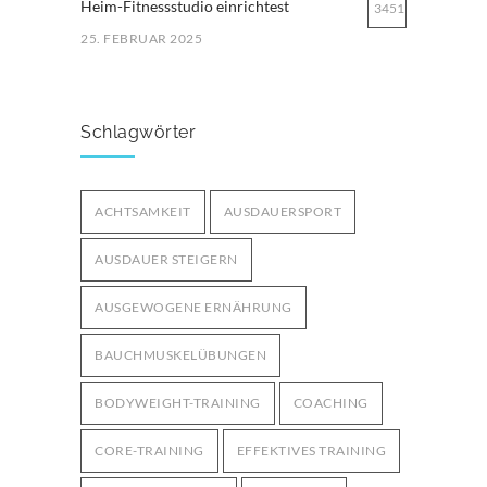
Heim-Fitnessstudio einrichtest
3451
25. FEBRUAR 2025
Ernährung für Ausdauersportler: Tipps
für optimale Leistung
3249
Schlagwörter
29. MÄRZ 2025
Bodyweight-Übungen für
ACHTSAMKEIT
AUSDAUERSPORT
Fortgeschrittene: Intensiviere dein
3001
Training ohne Geräte
AUSDAUER STEIGERN
12. OKTOBER 2024
AUSGEWOGENE ERNÄHRUNG
BAUCHMUSKELÜBUNGEN
BODYWEIGHT-TRAINING
COACHING
CORE-TRAINING
EFFEKTIVES TRAINING