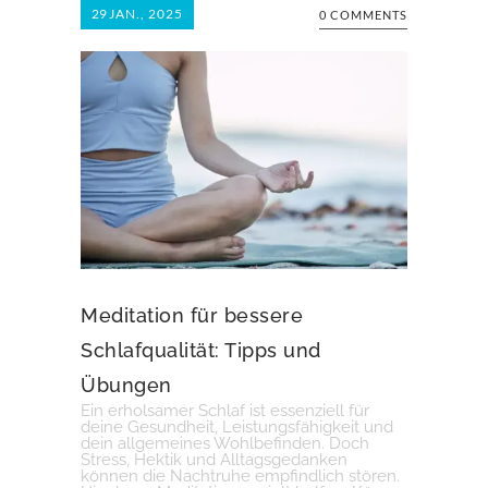
29
JAN., 2025
0 COMMENTS
Meditation für bessere
Schlafqualität: Tipps und
Übungen
Ein erholsamer Schlaf ist essenziell für
deine Gesundheit, Leistungsfähigkeit und
dein allgemeines Wohlbefinden. Doch
Stress, Hektik und Alltagsgedanken
können die Nachtruhe empfindlich stören.