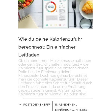
Wie du deine Kalorienzufuhr
berechnest: Ein einfacher
Leitfaden
Ob du abnehmen, Muskelmasse aufbauen
oder dein Gewicht halten möchtest – die
Kalorienzufuhr spielt eine entscheidende
Rolle bei der Erreichung deiner
Fitnessziele. Doch wie genau berechnet
man die optimale Kalorienzufuhr? Dieser
Leitfaden führt dich Schritt für Schritt durch
den Prozess, damit du deine Ernährung
gezielt steuern kannst. Warum ist die
Kalorienzufuhr so wichtig? Kalorien sind
POSTED BY
TNTFIT
IN
ABNEHMEN
,
ERNÄHRUNG
,
FITNESS-