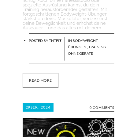
richtig. Auch ohne Fitnessstudio oder
spezielle Ausrüstung kannst du dein
Training herausfordernder gestalten. Mit
fortgeschrittenen Bodyweight-Übungen
stärkst du deine Muskulatur, verbesserst
deine Beweglichkeit und erhöhst deine
Ausdauer – und das alles mit deinem
POSTED BY
TNTFIT
IN
BODYWEIGHT-
ÜBUNGEN
,
TRAINING
OHNE GERÄTE
READ MORE
29
SEP., 2024
0 COMMENTS