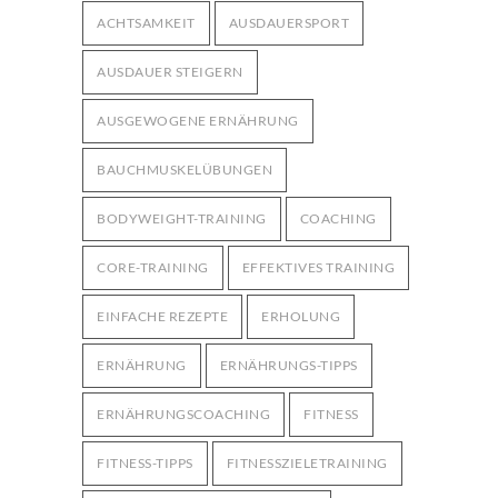
Bodyweight-Übungen für
ACHTSAMKEIT
AUSDAUERSPORT
Fortgeschrittene: Intensiviere dein
3003
Training ohne Geräte
AUSDAUER STEIGERN
12. OKTOBER 2024
AUSGEWOGENE ERNÄHRUNG
BAUCHMUSKELÜBUNGEN
BODYWEIGHT-TRAINING
COACHING
CORE-TRAINING
EFFEKTIVES TRAINING
EINFACHE REZEPTE
ERHOLUNG
ERNÄHRUNG
ERNÄHRUNGS-TIPPS
ERNÄHRUNGSCOACHING
FITNESS
FITNESS-TIPPS
FITNESSZIELETRAINING