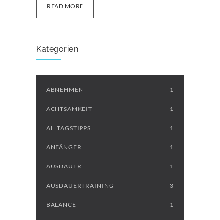
READ MORE
Kategorien
ABNEHMEN
1
ACHTSAMKEIT
1
ALLTAGSTIPPS
1
ANFÄNGER
1
AUSDAUER
1
AUSDAUERTRAINING
3
BALANCE
1