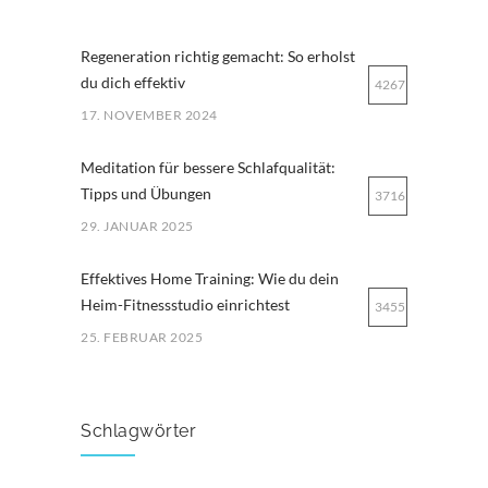
Regeneration richtig gemacht: So erholst
du dich effektiv
4267
17. NOVEMBER 2024
Meditation für bessere Schlafqualität:
Tipps und Übungen
3716
29. JANUAR 2025
Effektives Home Training: Wie du dein
Heim-Fitnessstudio einrichtest
3455
25. FEBRUAR 2025
Ernährung für Ausdauersportler: Tipps
für optimale Leistung
3253
Schlagwörter
29. MÄRZ 2025