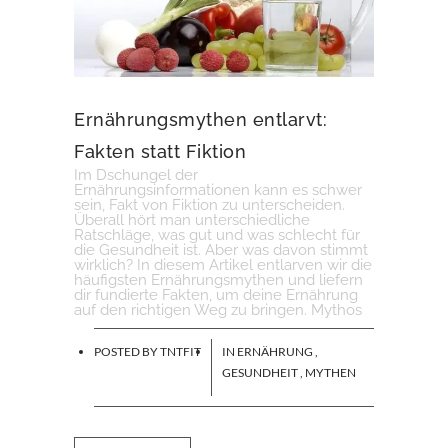
Ernährungsmythen entlarvt:
Fakten statt Fiktion
Im Dschungel der
Ernährungsinformationen kann es schwer
sein, Fakt von Fiktion zu unterscheiden.
Überall hört man unterschiedliche
Ratschläge, was gut und was schlecht für
die Gesundheit ist. Aber was davon stimmt
wirklich? In diesem Artikel entlarven wir die
häufigsten Ernährungsmythen und liefern
dir fundierte Fakten, um deine Ernährung
auf den richtigen Weg zu bringen. Mythos
POSTED BY
TNTFIT
IN
ERNÄHRUNG
,
GESUNDHEIT
,
MYTHEN